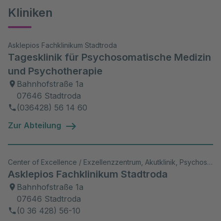
19.05.2021 - Zertifikat - Train the
Kliniken
Trainer
Asklepios Fachklinikum Stadtroda
Tagesklinik für Psychosomatische Medizin
und Psychotherapie
Bahnhofstraße 1a
07646 Stadtroda
(036428) 56 14 60
Zur Abteilung
Center of Excellence / Exzellenzzentrum, Akutklinik, Psychosomatik/Psychiatrie, Wiss. Aktivitäten, Akad. Lehrkrankenhaus
Asklepios Fachklinikum Stadtroda
Bahnhofstraße 1a
07646 Stadtroda
(0 36 428) 56-10