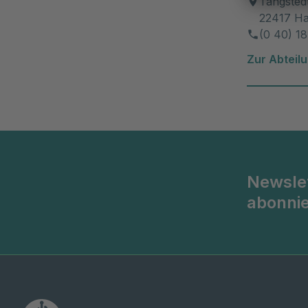
Tangsted
22417 H
(0 40) 1
Zur Abteil
Newsle
abonni