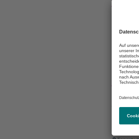
Nachri
+49 4
Klini
Asklepios Kli
Hals-N
Ohrenhe
und Hal