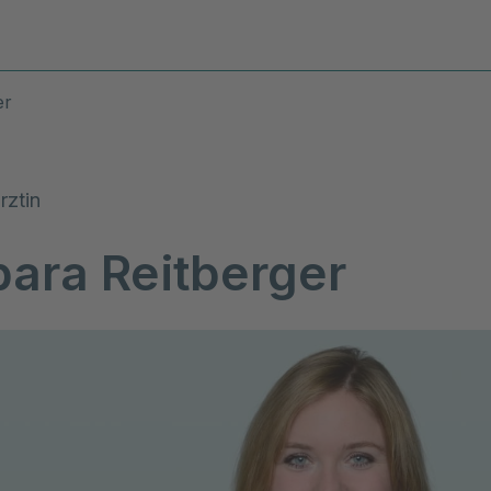
Diagnosen & Leistungen
Stand
er
rztin
bara Reitberger