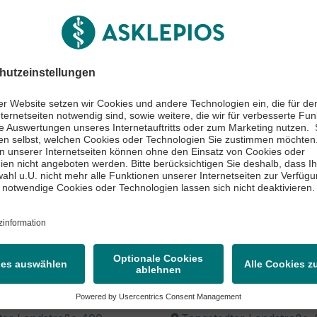
cht schreiben
0 181887-3464
ken
nik Nord - Heidberg
asen-
Asklepios Klinik N
ilkunde, Kopf-
Heidberg
schirurgie