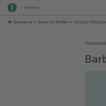
Zur Startseite
Konzern
Standorte
Expert:in finden
Barbara Reitberg
Assistenzä
Bar