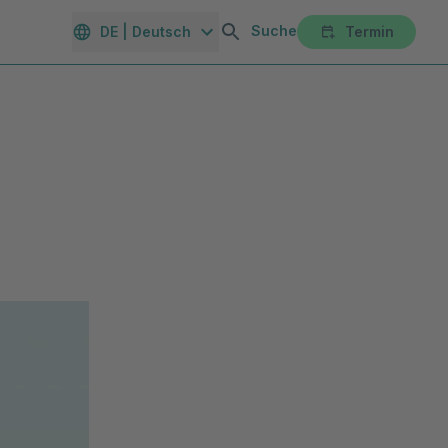
Suche
DE | Deutsch
Termin
orte
Gesundheitsmagazin
Unternehmen
Karriereportal