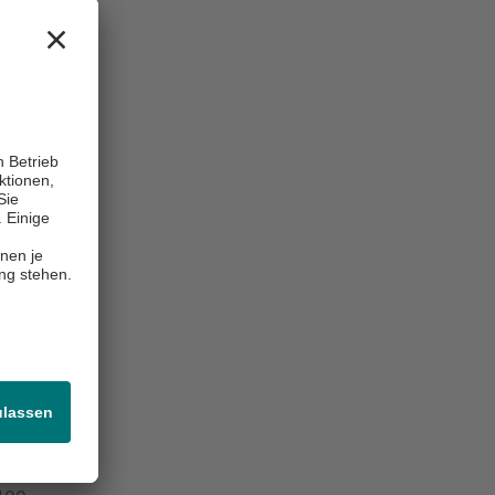
Center of Excellence / Exzellenzzentrum, Akutklinik, Akad. Lehrkrankenhaus, Wiss. Aktivitäten
ord -