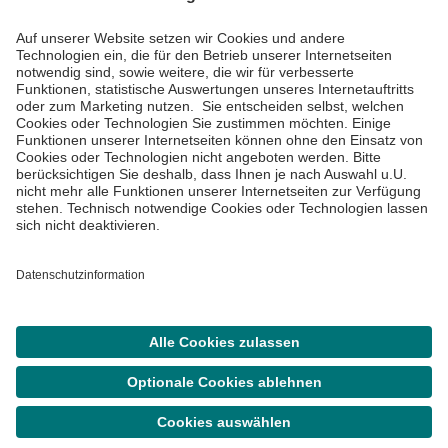
Impressum
Datenschutzinformationen
Barrierefreiheit
Barriere melden
Cookie Einstellungen
©
Asklepios Kliniken GmbH & Co. KGaA 2026
Suche
Termin
Menü