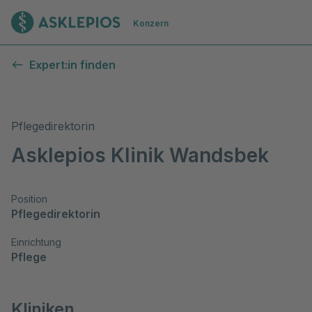
Zur Startseite
Konzern
Expert:in finden
Pflegedirektorin
Asklepios Klinik Wandsbek
Position
Pflegedirektorin
Einrichtung
Pflege
Kliniken