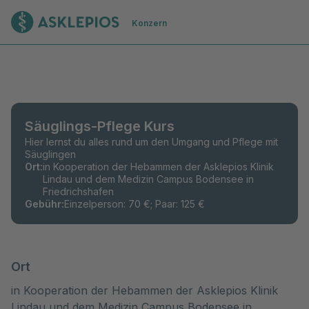
Zur Startseite
Konzern
Säuglings-Pflege Kurs
Hier lernst du alles rund um den Umgang und Pflege mit
Säuglingen
Ort
:
in Kooperation der Hebammen der Asklepios Klinik
Lindau und dem Medizin Campus Bodensee in
Friedrichshafen
Gebühr
:
Einzelperson: 70 €; Paar: 125 €
Ort
in Kooperation der Hebammen der Asklepios Klinik
Lindau und dem Medizin Campus Bodensee in