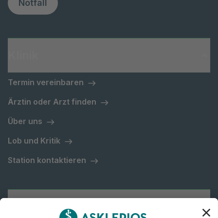
Notfall
Klinik
Termin vereinbaren
Ärztin oder Arzt finden
Über uns
Lob und Kritik
Station kontaktieren
Asklepios Gruppe