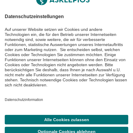
Informiert bleiben
Impressum
Datenschutzinformationen
Cookie Einstellungen
©
Asklepios Kliniken GmbH & Co. KGaA 2026