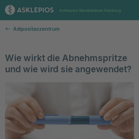
Zur Startseite
Asklepios Westklinikum Hamburg
Abnehmspritze
Adipositaszentrum
Wie wirkt die Abnehmspritze
und wie wird sie angewendet?