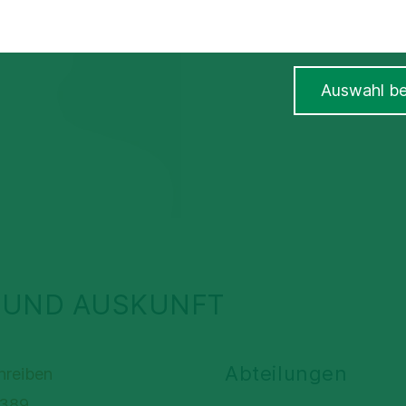
Auswahl be
 UND AUSKUNFT
Abteilungen
hreiben
1389