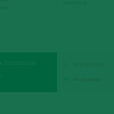
Verwaltung
1509
k Schildautal
(0 53 81) 74-0
 1
Route planen