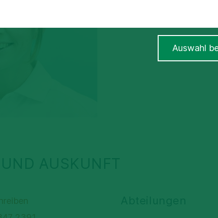
Auswahl be
 UND AUSKUNFT
Abteilungen
hreiben
 847 2391