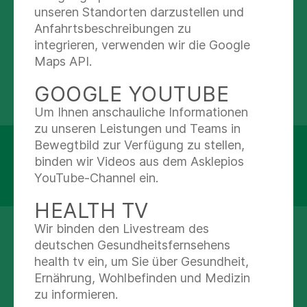
unseren Standorten darzustellen und
Abteilungen
Anfahrtsbeschreibungen zu
integrieren, verwenden wir die Google
Verwaltung
Maps API.
GOOGLE YOUTUBE
Um Ihnen anschauliche Informationen
zu unseren Leistungen und Teams in
Bewegtbild zur Verfügung zu stellen,
Asklepios Stadtklinik Bad Tölz
binden wir Videos aus dem Asklepios
Schützenstraße15
YouTube-Channel ein.
83646 Bad Tölz
HEALTH TV
Wir binden den Livestream des
+49 8041 507 01
deutschen Gesundheitsfernsehens
health tv ein, um Sie über Gesundheit,
Nachricht schreiben
Ernährung, Wohlbefinden und Medizin
zu informieren.