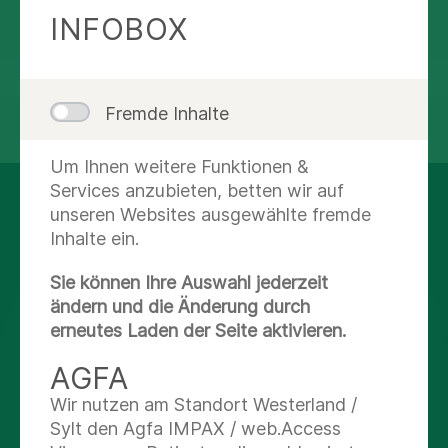
Route planen
INFOBOX
Fremde Inhalte
teilen
tweet
Um Ihnen weitere Funktionen &
Services anzubieten, betten wir auf
AUF DEM LAUFENDEN
unseren Websites ausgewählte fremde
Inhalte ein.
BLEIBEN
Sie können Ihre Auswahl jederzeit
ändern und die Änderung durch
Facebook
erneutes Laden der Seite aktivieren.
X
AGFA
Wir nutzen am Standort Westerland /
Youtube
Sylt den Agfa IMPAX / web.Access