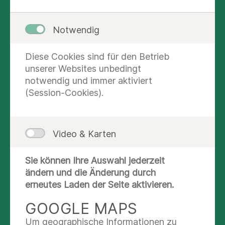
Notwendig
Diese Cookies sind für den Betrieb
unserer Websites unbedingt
notwendig und immer aktiviert
(Session-Cookies).
Video & Karten
KONTAKT UND AUSKUNFT
Sie können Ihre Auswahl jederzeit
Nachricht schreiben
ändern und die Änderung durch
erneutes Laden der Seite aktivieren.
+49 8041 507 1013
+49 8041 507 1761
GOOGLE MAPS
Um geographische Informationen zu