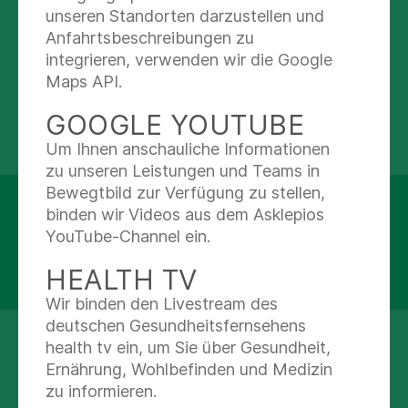
unseren Standorten darzustellen und
Abteilungen
Anfahrtsbeschreibungen zu
integrieren, verwenden wir die Google
Ergotherapie & Sprachtherapie
Maps API.
GOOGLE YOUTUBE
Um Ihnen anschauliche Informationen
zu unseren Leistungen und Teams in
Bewegtbild zur Verfügung zu stellen,
Asklepios Neurologische Klinik
binden wir Videos aus dem Asklepios
Falkenstein
YouTube-Channel ein.
Asklepiosweg 15
HEALTH TV
61462 Königstein-Falkenstein
Wir binden den Livestream des
deutschen Gesundheitsfernsehens
health tv ein, um Sie über Gesundheit,
+49 6174 9060 00
Ernährung, Wohlbefinden und Medizin
zu informieren.
Nachricht schreiben