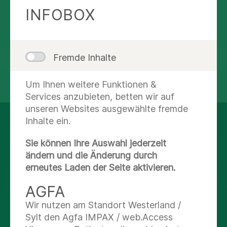
INFOBOX
Route planen
Fremde Inhalte
Um Ihnen weitere Funktionen &
teilen
tweet
Services anzubieten, betten wir auf
unseren Websites ausgewählte fremde
Inhalte ein.
AUF DEM LAUFENDEN
BLEIBEN
Sie können Ihre Auswahl jederzeit
ändern und die Änderung durch
erneutes Laden der Seite aktivieren.
Facebook
AGFA
X
Wir nutzen am Standort Westerland /
Sylt den Agfa IMPAX / web.Access