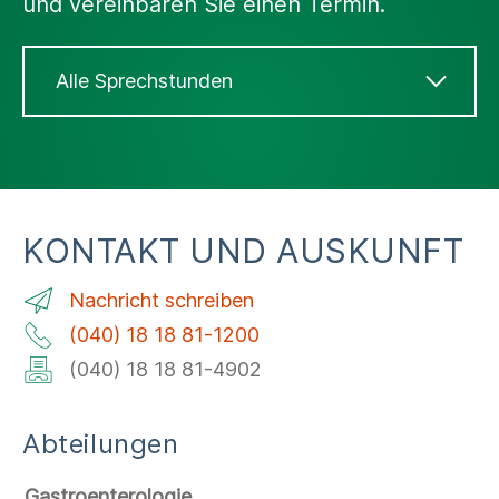
und vereinbaren Sie einen Termin.
Alle Sprechstunden
Pri­vat­sprech­stun­de GastroCli­nic Prof.
Dr. Jürgen Pohl
KONTAKT UND AUSKUNFT
Nachricht schreiben
(040) 18 18 81-1200
(040) 18 18 81-4902
Abteilungen
Gastroenterologie