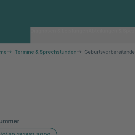
Diagnosen & Leistungen
Abteilungen & Spezi
hme
Termine & Sprechstunden
Geburtsvorbereitende
nummer
(0)40 181881 3000