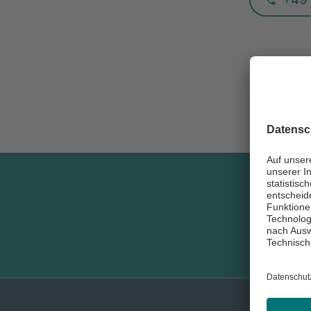
Newsle
abonni