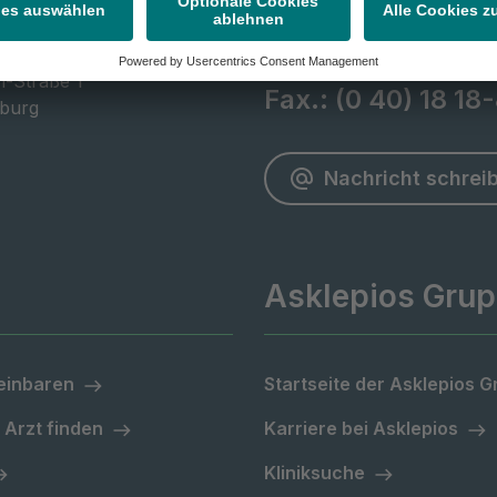
Tel.:
(0 40) 18 18-
 Klinik Altona
h-Straße 1

Fax.:
(0 40) 18 18
burg
Nachricht schrei
Asklepios Gru
einbaren
Startseite der Asklepios 
 Arzt finden
Karriere bei Asklepios
Kliniksuche