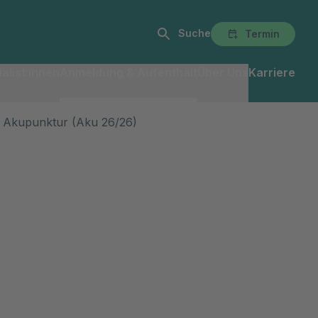
Suche
Termin
alist:innen
Anmeldung & Aufenthalt
Über Uns
Karriere
 Akupunktur (Aku 26/26)