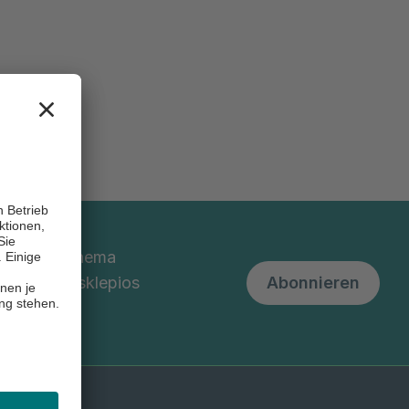
nd um das Thema
 unserem Asklepios
Abonnieren