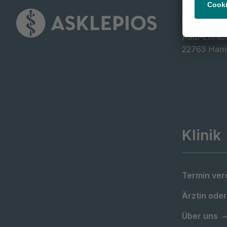
Asklepios
Paul-Ehrlic
22763 Ham
Klinik
Termin ver
Ärztin oder
Über uns