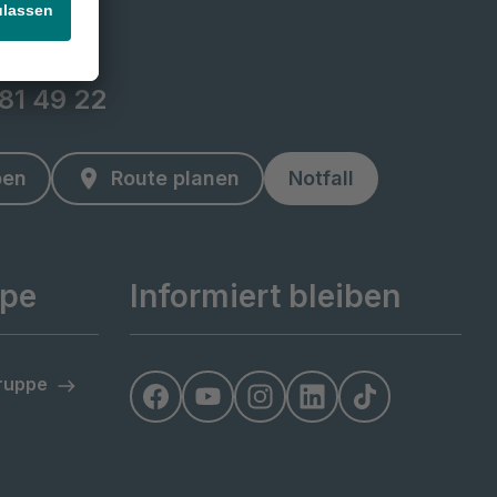
810
-81 49 22
ben
Route planen
Notfall
ppe
Informiert bleiben
Gruppe